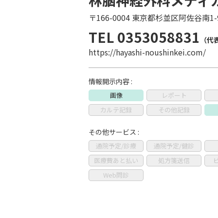
林脳神経外科メディ
〒166-0004 東京都杉並区阿佐谷南1-9
TEL 0353058831
（代
https://hayashi-noushinkei.com/
情報開示内容 :
画像
レポート
カルテ記録
その他記録
その他サービス :
通院予定/診療
通院予定/健診
医療費あと払い
処方箋送信
Web問診