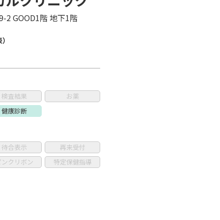
カルクリニック
-2 GOOD1階 地下1階
表）
検査結果
お薬
健康診断
待合表示
再来受付
ピンクリボン
特定保健指導