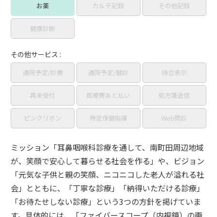
お薬
カルテ記録
その他記録
健康診断
その他サービス :
通院予定/診療
通院予定/健診
待合表示
再来受付
医療費あと払い
処方箋送信
ピンクリボン
特定保健指導
Web問診
ミッション「耳鼻咽喉科診療を通して、南町田周辺地域
が、笑顔で安心して暮らせる社会を作る」や、ビジョン
「元気な子供と親の笑顔、ニコニコした老人が溢れる社
会」とともに、「丁寧な診療」「納得いただける診療」
「お待たせしない診療」という3つの方針を掲げていま
す。具体的には、「ファイバースコープ（内視鏡）の画